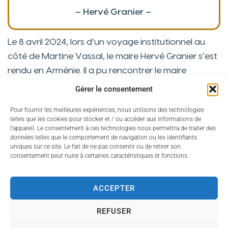
– Hervé Granier –
Le 8 avril 2024, lors d’un voyage institutionnel au
côté de Martine Vassal, le maire Hervé Granier s’est
rendu en Arménie. Il a pu rencontrer le maire
d’Alaverdi afin d’échanger et concrétiser leur désir
Gérer le consentement
de coopérer.
Le projet continue d’avancer et la
Pour fournir les meilleures expériences, nous utilisons des technologies
commune poursuit son travail.
telles que les cookies pour stocker et / ou accéder aux informations de
l’appareil. Le consentement à ces technologies nous permettra de traiter des
données telles que le comportement de navigation ou les identifiants
uniques sur ce site. Le fait de ne pas consentir ou de retirer son
consentement peut nuire à certaines caractéristiques et fonctions.
Alaverdi accueille la délégation
ACCEPTER
gardannaise
En septembre 2024, une délégation de la ville de
REFUSER
Gardanne, conduite par le Maire Hervé Granier,