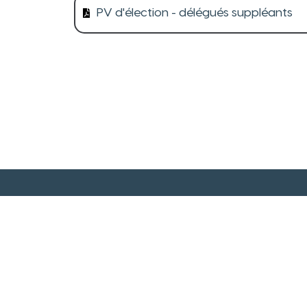
PV d'élection - délégués suppléants
Mairi
Hôtel de V
Cours de 
13120 Ga
04 42