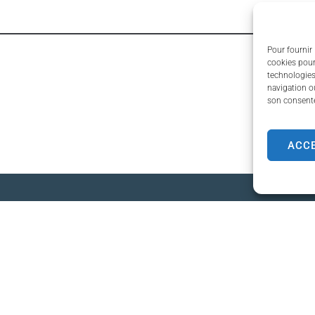
Pour fournir 
cookies pour
technologies
navigation ou
son consente
ACC
e de Gardanne
Horaires d'ouve
ille,
La mairie est ouverte du lun
la République
vendredi :
rdanne
de 8h30 à 12h00 et de 13h00
 51 79 00
Le samedi de 9h30 à 12h00