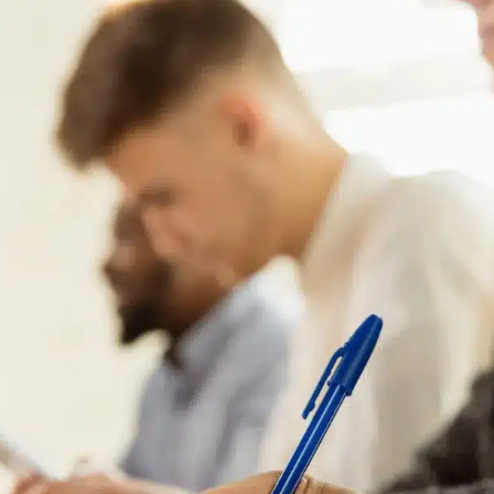
Bienvenue à
Gardanne
’AVENIR
............
VIVRE